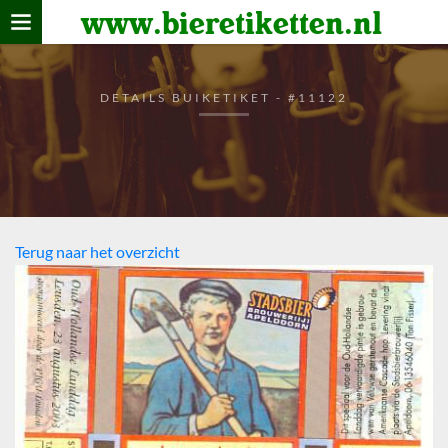
www.bieretiketten.nl
Home
verzamelen
DETAILS BUIKETIKET - #11122
De bierkaart
Bezoekers
Terug naar het overzicht