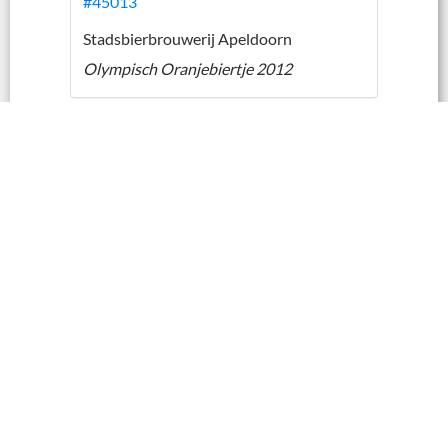
#45013
Stadsbierbrouwerij Apeldoorn
Olympisch Oranjebiertje 2012
#45937
Stadsbierbrouwerij Apeldoorn
AGOVV 100 jaar
|
|
Contact
Cookies
Disclaimer