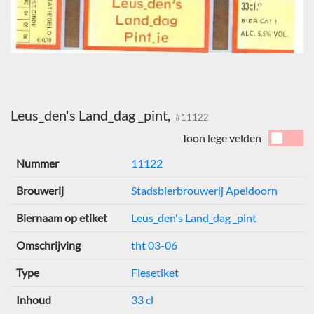
Leus_den's Land_dag _pint,
#11122
Toon lege velden
Nummer
11122
Brouwerij
Stadsbierbrouwerij Apeldoorn
Biernaam op etiket
Leus_den's Land_dag _pint
Omschrijving
tht 03-06
Type
Flesetiket
Inhoud
33 cl