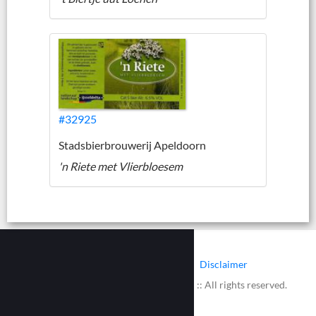
#32925
Stadsbierbrouwerij Apeldoorn
'n Riete met Vlierbloesem
|
|
Contact
Cookies
Disclaimer
© 2002 - 2026 :: www.bieretiketten.nl :: All rights reserved.