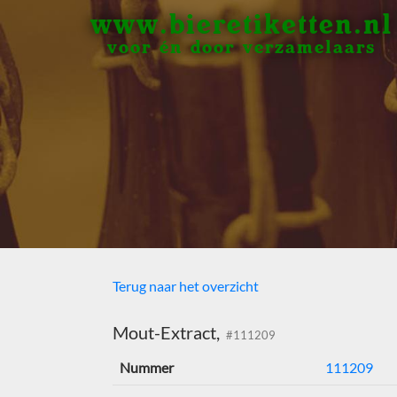
www.bieretiketten.nl
voor én door verzamelaars
Terug naar het overzicht
Mout-Extract,
#111209
Nummer
111209