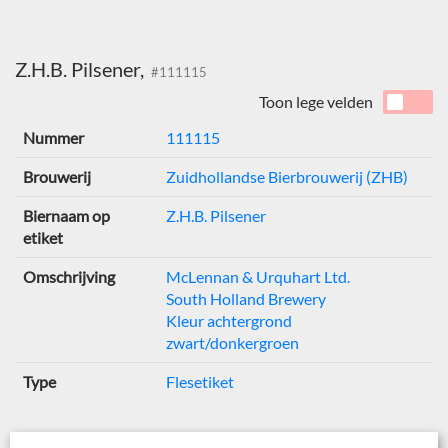
Z.H.B. Pilsener,
#111115
Toon lege velden
Nummer
111115
Brouwerij
Zuidhollandse Bierbrouwerij (ZHB)
Biernaam op
Z.H.B. Pilsener
etiket
Omschrijving
McLennan & Urquhart Ltd.
South Holland Brewery
Kleur achtergrond
zwart/donkergroen
Type
Flesetiket