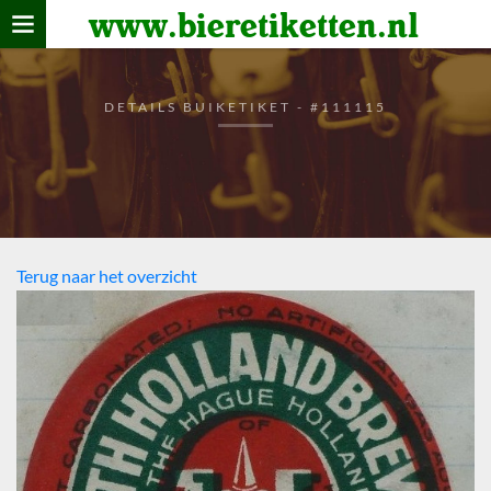
www.bieretiketten.nl
Home
verzamelen
DETAILS BUIKETIKET - #111115
De bierkaart
Bezoekers
Terug naar het overzicht