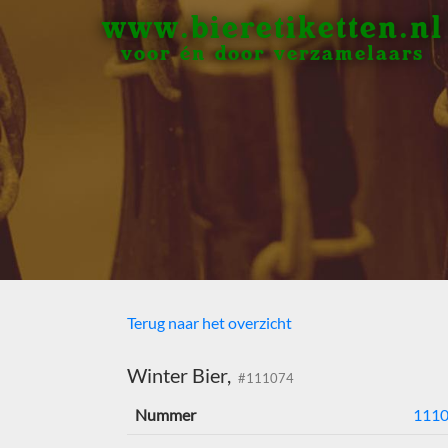
www.bieretiketten.nl
voor én door verzamelaars
Terug naar het overzicht
Winter Bier,
#111074
Nummer
111