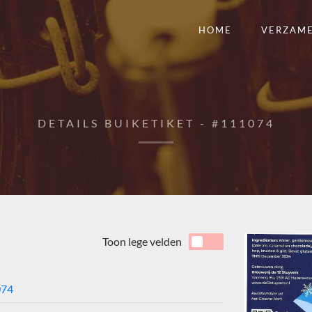
HOME
VERZAM
DETAILS BUIKETIKET - #111074
Toon lege velden
074