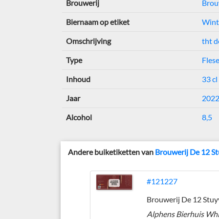
Brouwerij
Brou
Biernaam op etiket
Wint
Omschrijving
tht 
Type
Flese
Inhoud
33 cl
Jaar
202
Alcohol
8,5
Andere buiketiketten van
Brouwerij De 12 S
#121227
Brouwerij De 12 Stuy