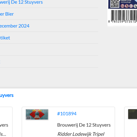
werij De 12 Stuyvers
er Bier
december 2024
tiket
2
tuyvers
#101894
vers
Brouwerij De 12 Stuyvers
Alphens Bierhuis Whisky infused
Ridder Lodewijk Tripel