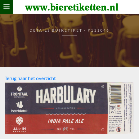
www.bieretiketten.nl
Home
verzamelen
DETAILS BUIKETIKET - #111046
De bierkaart
Bezoekers
Terug naar het overzicht