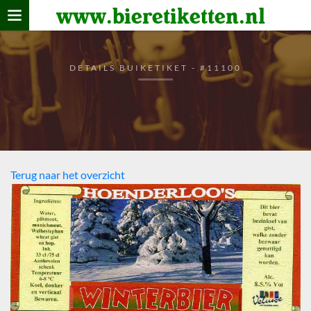
www.bieretiketten.nl
Home
verzamelen
DETAILS BUIKETIKET - #11100
De bierkaart
Bezoekers
Terug naar het overzicht