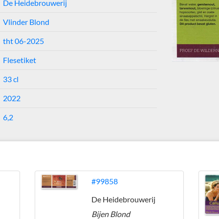
De Heidebrouwerij
Vlinder Blond
tht 06-2025
Flesetiket
33 cl
2022
6,2
j
#99858
De Heidebrouwerij
Bijen Blond