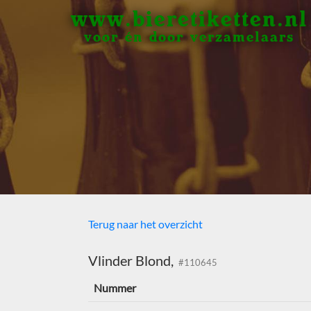
www.bieretiketten.nl
voor én door verzamelaars
Terug naar het overzicht
Vlinder Blond,
#110645
Nummer