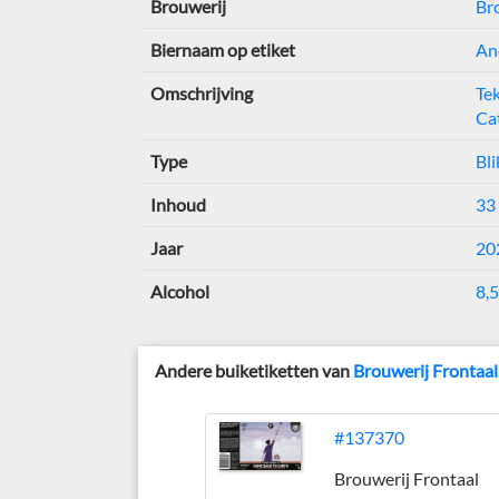
Brouwerij
Br
Biernaam op etiket
An
Omschrijving
Tek
Cat
Type
Bli
Inhoud
33 
Jaar
20
Alcohol
8,5
Andere buiketiketten van
Brouwerij Frontaal
#137370
Brouwerij Frontaal