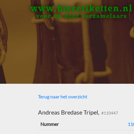
www.bieretiketten.nl
voor én door verzamelaars
Terug naar het overzicht
Andreas Bredase Tripel,
#110447
Nummer
11