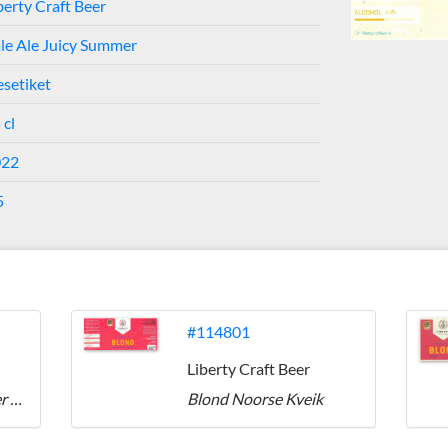
berty Craft Beer
le Ale Juicy Summer
esetiket
 cl
022
5
#114801
Liberty Craft Beer
Oisterwijk Vennenbier Blond
Blond Noorse Kveik