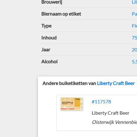
Brouwerij
Li
Biernaam op etiket
Pa
Type
Fl
Inhoud
75
Jaar
2
Alcohol
5,
Andere buiketiketten van
Liberty Craft Beer
#117578
Liberty Craft Beer