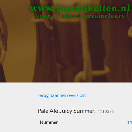
www.bieretiketten.nl
voor én door verzamelaars
Terug naar het overzicht
Pale Ale Juicy Summer,
#110375
Nummer
1