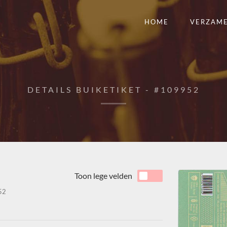
HOME
VERZAM
DETAILS BUIKETIKET - #109952
Toon lege velden
52