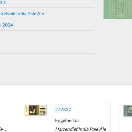
tus
 Kveik India Pale Ale
3-2024
t
#77337
Engelbertus
Party To The People Festbier
Hartendief India Pale Ale