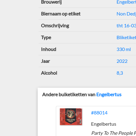
Brouwerij
Engelber
Biernaam op etiket
Non Dedju
Omschrijving
tht 16-0
Type
Bliketike
Inhoud
330 ml
Jaar
2022
Alcohol
8,3
Andere buiketiketten van
Engelbertus
#88014
Engelbertus