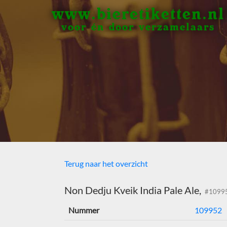
www.bieretiketten.nl
voor én door verzamelaars
Terug naar het overzicht
Non Dedju Kveik India Pale Ale,
#1099
Nummer
109952