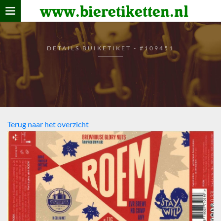
www.bieretiketten.nl
Home
verzamelen
DETAILS BUIKETIKET - #109451
De bierkaart
Bezoekers
Terug naar het overzicht