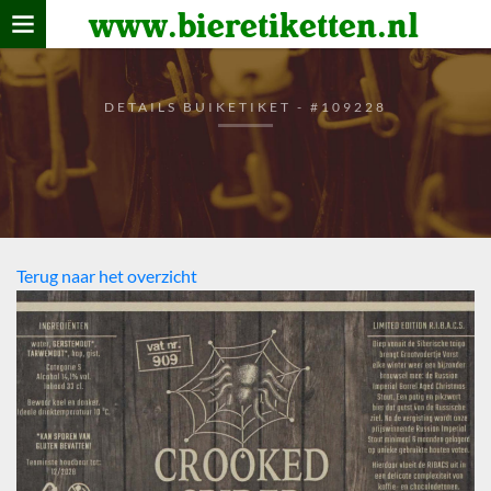
www.bieretiketten.nl
Home
verzamelen
DETAILS BUIKETIKET - #109228
De bierkaart
Bezoekers
Terug naar het overzicht