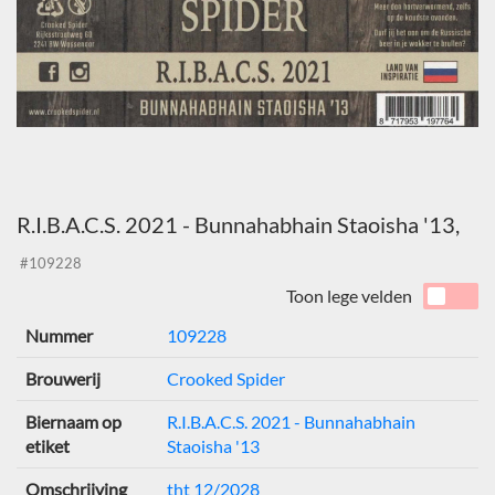
R.I.B.A.C.S. 2021 - Bunnahabhain Staoisha '13,
#109228
Toon lege velden
Nummer
109228
Brouwerij
Crooked Spider
Biernaam op
R.I.B.A.C.S. 2021 - Bunnahabhain
etiket
Staoisha '13
Omschrijving
tht 12/2028