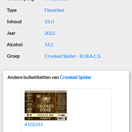
Type
Flesetiket
Inhoud
33 cl
Jaar
2022
Alcohol
14,1
Groep
Crooked Spider - R.I.B.A.C.S.
Andere buiketiketten van
Crooked Spider
#102241