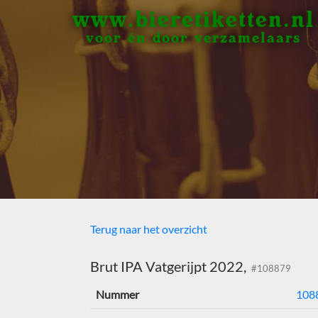
www.bieretiketten.nl
voor én door verzamelaars
Terug naar het overzicht
Brut IPA Vatgerijpt 2022,
#108879
Nummer
108