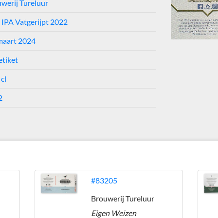
werij Tureluur
 IPA Vatgerijpt 2022
maart 2024
etiket
 cl
2
#83205
Brouwerij Tureluur
Eigen Weizen