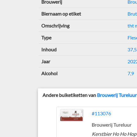
Brouwerij
Brou
Biernaam op etiket
Brut
Omschrijving
tht 
Type
Fles
Inhoud
37,5
Jaar
202
Alcohol
7,9
Andere buiketiketten van
Brouwerij Tureluur
#113076
Brouwerij Tureluur
Kerstbier Ho Ho Hop