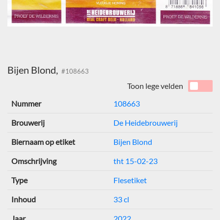
Bijen Blond,
#108663
Toon lege velden
Nummer
108663
Brouwerij
De Heidebrouwerij
Biernaam op etiket
Bijen Blond
Omschrijving
tht 15-02-23
Type
Flesetiket
Inhoud
33 cl
Jaar
2022