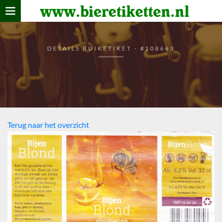
www.bieretiketten.nl
Home
verzamelen
DETAILS BUIKETIKET - #108663
De bierkaart
Bezoekers
Terug naar het overzicht