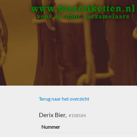
www.bieretiketten.nl
voor én door verzamelaars
Terug naar het overzicht
Derix Bier,
#108584
Nummer