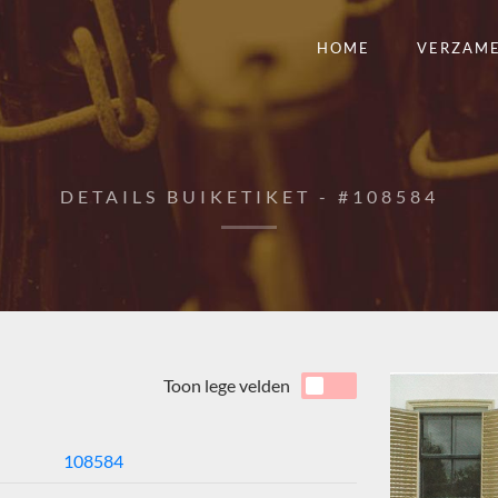
HOME
VERZAM
DETAILS BUIKETIKET - #108584
Toon lege velden
108584