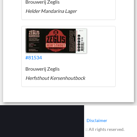
Brouwerij Zeglis
Helder Mandarina Lager
#81534
Brouwerij Zeglis
Herfsthout Kersenhoutbock
|
|
Contact
Cookies
Disclaimer
© 2002 - 2026 :: www.bieretiketten.nl :: All rights reserved.