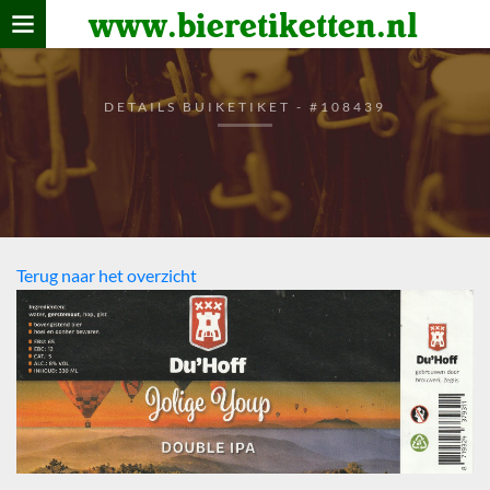
www.bieretiketten.nl
Home
verzamelen
DETAILS BUIKETIKET - #108439
De bierkaart
Bezoekers
Terug naar het overzicht