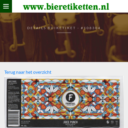
www.bieretiketten.nl
Home
verzamelen
DETAILS BUIKETIKET - #108304
De bierkaart
Bezoekers
Terug naar het overzicht