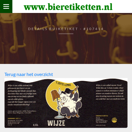
www.bieretiketten.nl
Home
verzamelen
DETAILS BUIKETIKET - #107414
De bierkaart
Bezoekers
Terug naar het overzicht