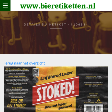
www.bieretiketten.nl
Home
verzamelen
DETAILS BUIKETIKET - #106834
De bierkaart
Bezoekers
Terug naar het overzicht