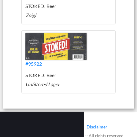
STOKED! Beer
Zoigl
#95922
STOKED! Beer
Unfiltered Lager
|
|
Contact
Cookies
Disclaimer
© 2002 - 2026 :: www.bieretiketten.nl :: All rights reserved.