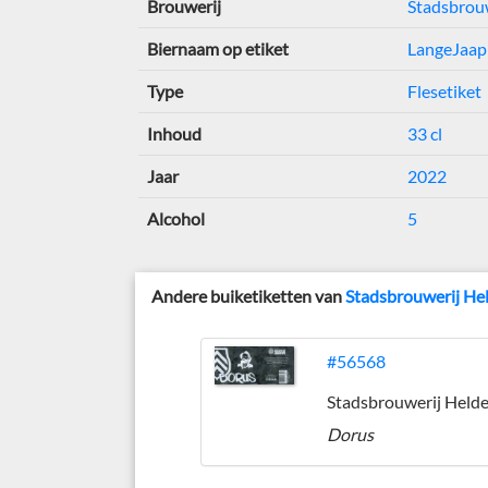
Brouwerij
Stadsbrou
Biernaam op etiket
LangeJaap
Type
Flesetiket
Inhoud
33 cl
Jaar
2022
Alcohol
5
Andere buiketiketten van
Stadsbrouwerij He
#56568
Dorus