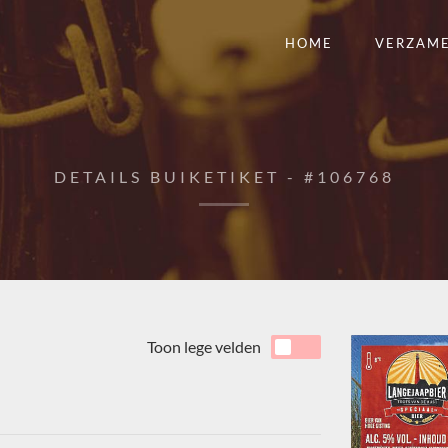
HOME
VERZAM
DETAILS BUIKETIKET - #106768
Toon lege velden