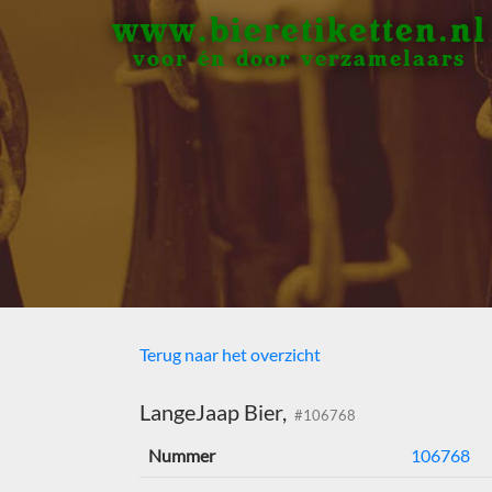
www.bieretiketten.nl
voor én door verzamelaars
Terug naar het overzicht
LangeJaap Bier,
#106768
Nummer
106768