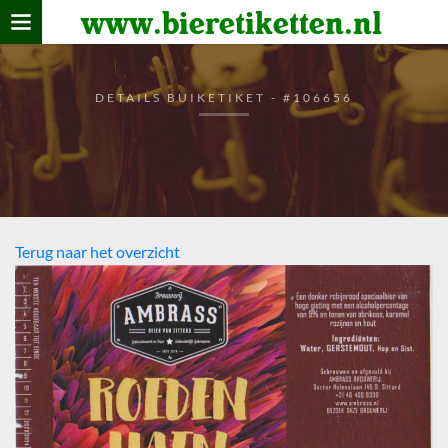
www.bieretiketten.nl
Home
verzamelen
DETAILS BUIKETIKET - #106656
De bierkaart
Bezoekers
Terug naar het overzicht