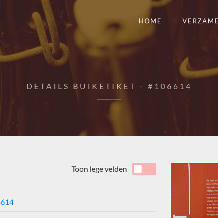
HOME
VERZAM
DETAILS BUIKETIKET - #106614
Toon lege velden
6614