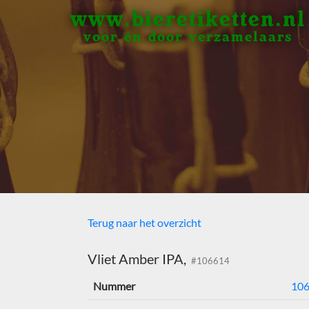
www.bieretiketten.nl
voor én door verzamelaars
Terug naar het overzicht
Vliet Amber IPA,
#106614
Nummer
10