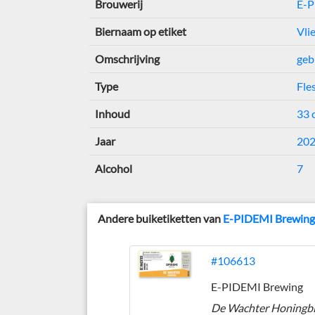
Brouwerij
E-P
Biernaam op etiket
Vli
Omschrijving
geb
Type
Fle
Inhoud
33 c
Jaar
20
Alcohol
7
Andere buiketiketten van
E-PIDEMI Brewin
#106613
E-PIDEMI Brewing
De Wachter Honingbi