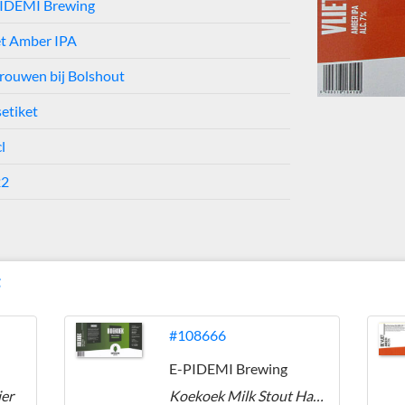
IDEMI Brewing
et Amber IPA
rouwen bij Bolshout
setiket
l
22
g
#108666
E-PIDEMI Brewing
er
Koekoek Milk Stout Hazelnoot