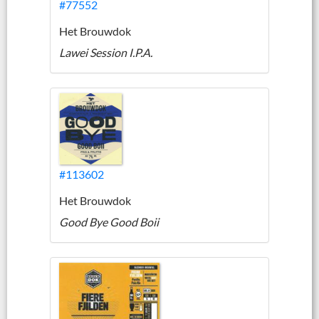
#77552
Het Brouwdok
Lawei Session I.P.A.
#113602
Het Brouwdok
Good Bye Good Boii