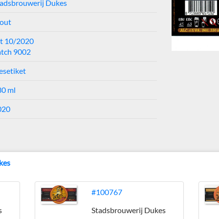
tadsbrouwerij Dukes
tout
ht 10/2020
atch 9002
esetiket
30 ml
020
kes
#100767
s
Stadsbrouwerij Dukes