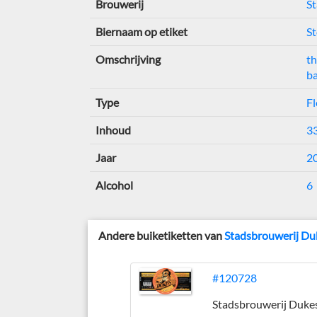
Brouwerij
S
Biernaam op etiket
S
Omschrijving
t
b
Type
Fl
Inhoud
3
Jaar
2
Alcohol
6
Andere buiketiketten van
Stadsbrouwerij Du
#120728
Stadsbrouwerij Duke