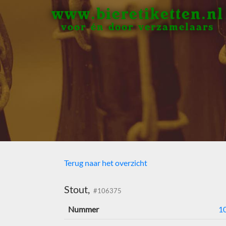
www.bieretiketten.nl
voor én door verzamelaars
Terug naar het overzicht
Stout,
#106375
Nummer
1