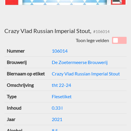
Crazy Vlad Russian Imperial Stout,
#106014
Toon lege velden
Nummer
106014
Brouwerij
De Zoetermeerse Brouwerij
Biernaam op etiket
Crazy Vlad Russian Imperial Stout
Omschrijving
tht 22-24
Type
Flesetiket
Inhoud
0.33 l
Jaar
2021
Alcohol
8,5