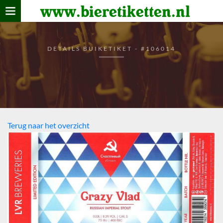
www.bieretiketten.nl
Home
verzamelen
DETAILS BUIKETIKET - #106014
De bierkaart
Bezoekers
Terug naar het overzicht