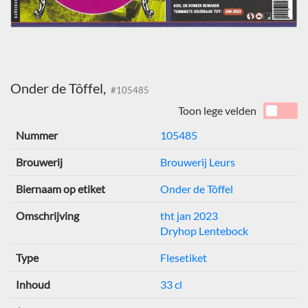
Onder de Tôffel,
#105485
Toon lege velden
Nummer
105485
Brouwerij
Brouwerij Leurs
Biernaam op etiket
Onder de Tôffel
Omschrijving
tht jan 2023
Dryhop Lentebock
Type
Flesetiket
Inhoud
33 cl