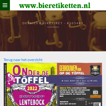
www.bieretiketten.nl
Home
verzamelen
DETAILS BUIKETIKET - #105485
De bierkaart
Bezoekers
Terug naar het overzicht