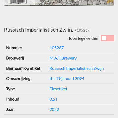
Russisch Imperialistisch Zwijn,
#105267
Toon lege velden
Nummer
105267
Brouwerij
M.A.T. Brewery
Biernaam op etiket
Russisch Imperialistisch Zwijn
Omschrijving
tht 19 januari 2024
Type
Flesetiket
Inhoud
0,5 l
Jaar
2022