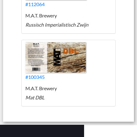
#112064
M.A.T. Brewery
Russisch Imperialistisch Zwijn
#100345
M.A.T. Brewery
Mat DBL