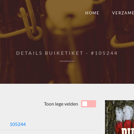
HOME
VERZAM
DETAILS BUIKETIKET - #105244
Toon lege velden
105244