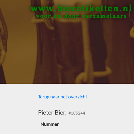
www.bieretiketten.nl
voor én door verzamelaars
Terug naar het overzicht
Pieter Bier,
#105244
Nummer