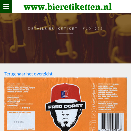
www.bieretiketten.nl
Home
verzamelen
DETAILS BUIKETIKET - #104925
De bierkaart
Bezoekers
Terug naar het overzicht