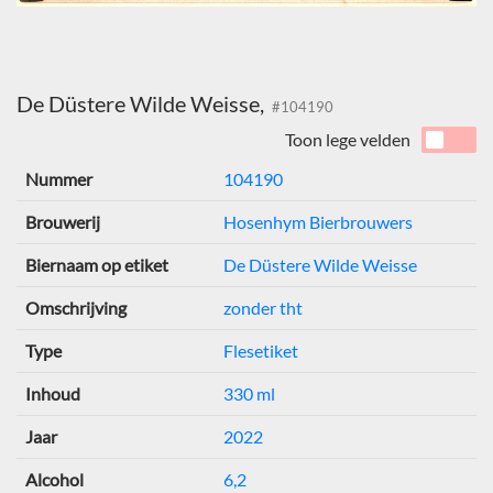
De Düstere Wilde Weisse,
#104190
Toon lege velden
Nummer
104190
Brouwerij
Hosenhym Bierbrouwers
Biernaam op etiket
De Düstere Wilde Weisse
Omschrijving
zonder tht
Type
Flesetiket
Inhoud
330 ml
Jaar
2022
Alcohol
6,2