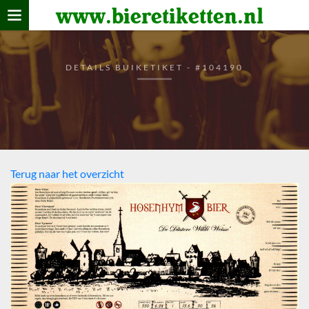
www.bieretiketten.nl
Home
verzamelen
DETAILS BUIKETIKET - #104190
De bierkaart
Bezoekers
Terug naar het overzicht