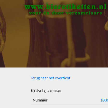
www.bieretiketten.nl
voor én door verzamelaars
Terug naar het overzicht
Kölsch,
#103848
Nummer
103