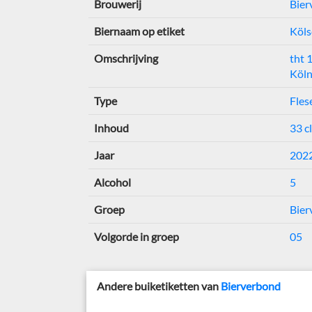
Brouwerij
Bier
Biernaam op etiket
Köls
Omschrijving
tht 
Köl
Type
Fles
Inhoud
33 cl
Jaar
202
Alcohol
5
Groep
Bier
Volgorde in groep
05
Andere buiketiketten van
Bierverbond