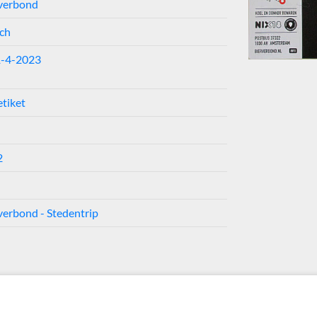
verbond
ch
1-4-2023
n
etiket
2
verbond - Stedentrip