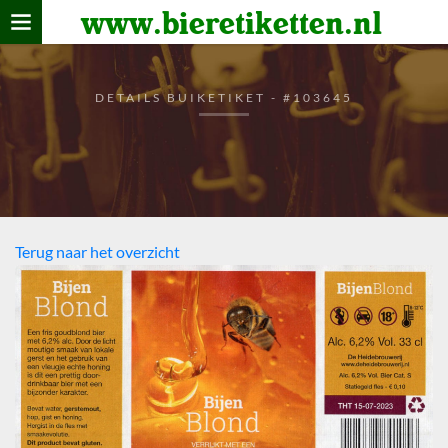
www.bieretiketten.nl
Home
verzamelen
DETAILS BUIKETIKET - #103645
De bierkaart
Bezoekers
Terug naar het overzicht