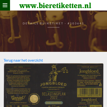
www.bieretiketten.nl
Home
verzamelen
DETAILS BUIKETIKET - #103641
De bierkaart
Bezoekers
Terug naar het overzicht