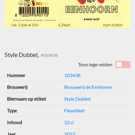
Style Dubbel,
#103438
Toon lege velden
Nummer
103438
Brouwerij
Brouwerij de Eenhoorn
Biernaam op etiket
Style Dubbel
Type
Flesetiket
Inhoud
33 cl
Jaar
2022