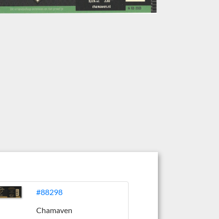
#88298
Chamaven