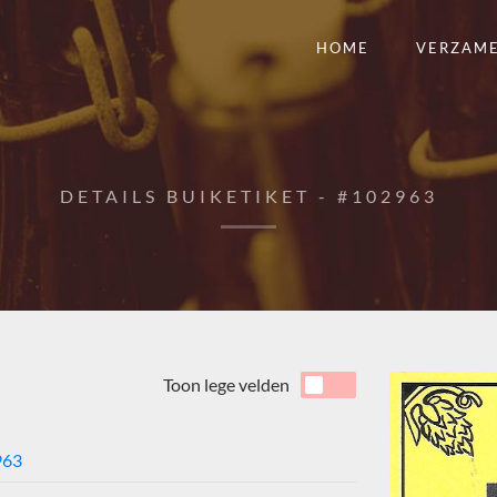
HOME
VERZAM
DETAILS BUIKETIKET - #102963
Toon lege velden
963