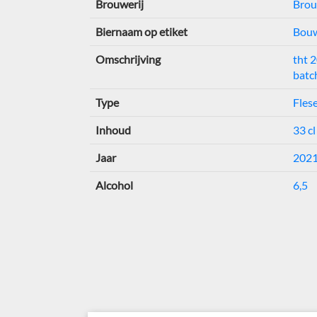
Brouwerij
Brou
Biernaam op etiket
Bouw
Omschrijving
tht 
batc
Type
Flese
Inhoud
33 cl
Jaar
202
Alcohol
6,5