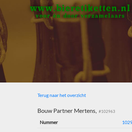
www.bieretiketten.nl
voor én door verzamelaars
Terug naar het overzicht
Bouw Partner Mertens,
#102963
Nummer
102