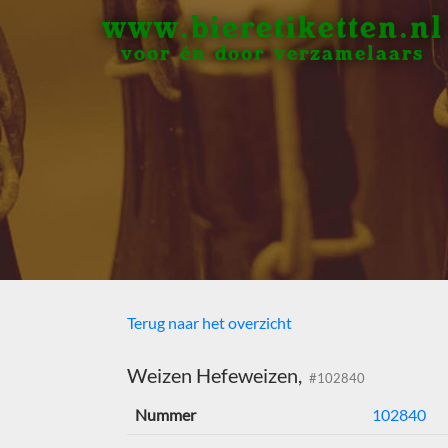
www.bieretiketten.nl
voor én door verzamelaars
Terug naar het overzicht
Weizen Hefeweizen,
#102840
Nummer
102840