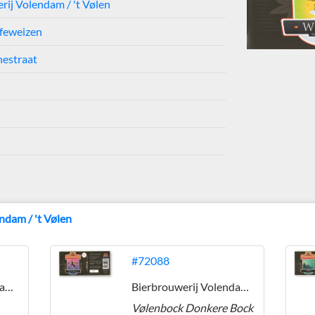
rij Volendam / 't Vølen
feweizen
nestraat
ndam / 't Vølen
#72088
Bierbrouwerij Volendam / 't Vølen
Bierbrouwerij Volendam / 't Vølen
Vølenbock Donkere Bock