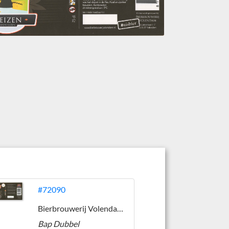
#72090
Bierbrouwerij Volendam / 't Vølen
Bap Dubbel