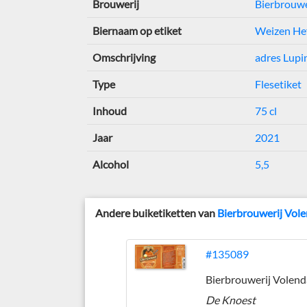
Brouwerij
Bierbrouwe
Biernaam op etiket
Weizen He
Omschrijving
adres Lupi
Type
Flesetiket
Inhoud
75 cl
Jaar
2021
Alcohol
5,5
Andere buiketiketten van
Bierbrouwerij Vole
#135089
De Knoest