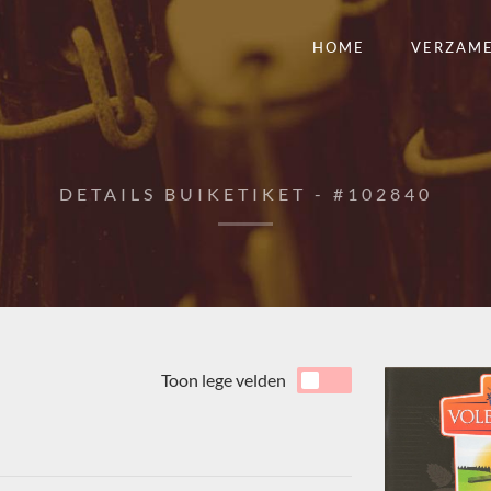
HOME
VERZAM
DETAILS BUIKETIKET - #102840
Toon lege velden