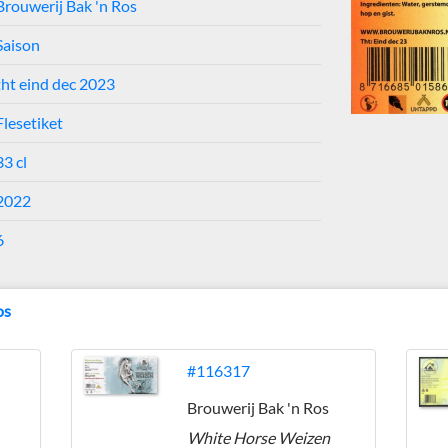
Brouwerij Bak 'n Ros
Saison
tht eind dec 2023
Flesetiket
33 cl
2022
6
os
#116317
Brouwerij Bak 'n Ros
White Horse Weizen