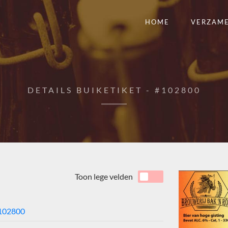
HOME
VERZAM
DETAILS BUIKETIKET - #102800
Toon lege velden
102800