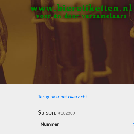
www.bieretiketten.nl
voor én door verzamelaars
Terug naar het overzicht
Saison,
#102800
Nummer