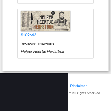
#109643
Brouwerij Martinus
Helper Heertje Herfstbok
|
|
Contact
Cookies
Disclaimer
© 2002 - 2026 :: www.bieretiketten.nl :: All rights reserved.