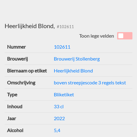
Heerlijkheid Blond,
#102611
Toon lege velden
Nummer
102611
Brouwerij
Brouwerij Stollenberg
Biernaam op etiket
Heerlijkheid Blond
Omschrijving
boven streepjescode 3 regels tekst
Type
Bliketiket
Inhoud
33 cl
Jaar
2022
Alcohol
5,4