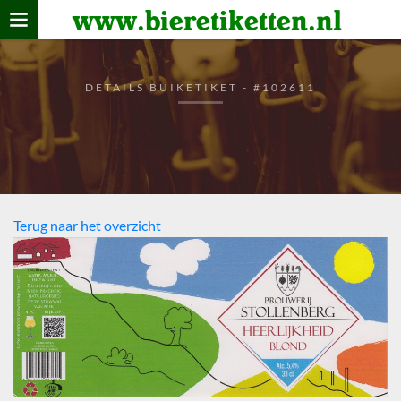
www.bieretiketten.nl
Home
verzamelen
DETAILS BUIKETIKET - #102611
De bierkaart
Bezoekers
Terug naar het overzicht