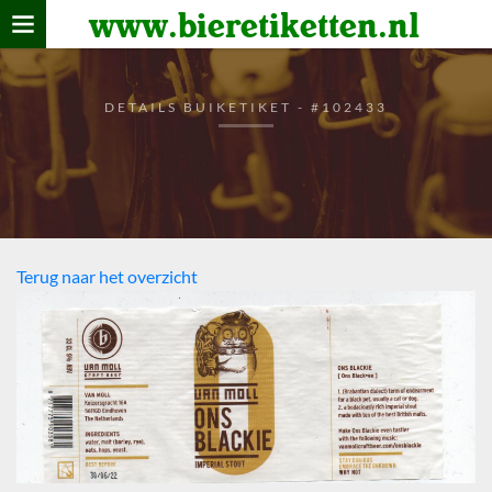
www.bieretiketten.nl
Home
verzamelen
DETAILS BUIKETIKET - #102433
De bierkaart
Bezoekers
Terug naar het overzicht