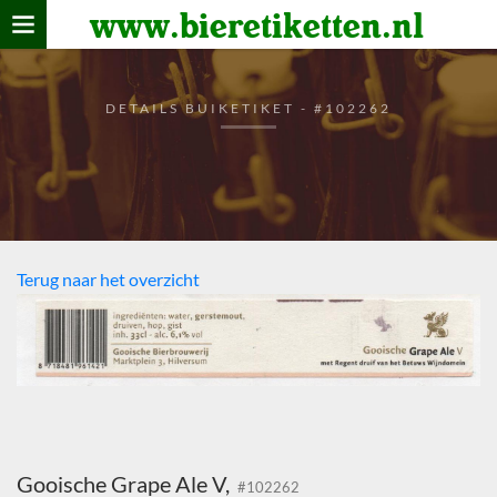
www.bieretiketten.nl
Home
verzamelen
DETAILS BUIKETIKET - #102262
De bierkaart
Bezoekers
Terug naar het overzicht
Gooische Grape Ale V,
#102262