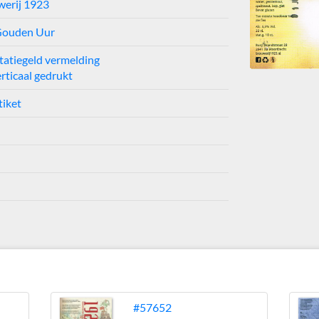
werij 1923
Gouden Uur
tatiegeld vermelding
erticaal gedrukt
tiket
#57652