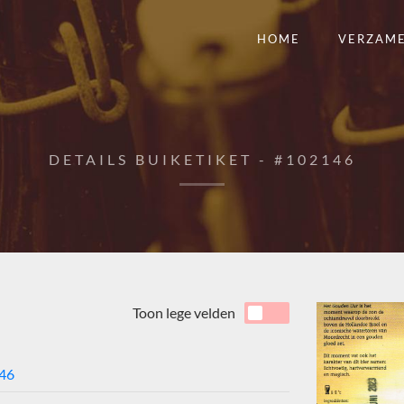
HOME
VERZAM
DETAILS BUIKETIKET - #102146
Toon lege velden
46