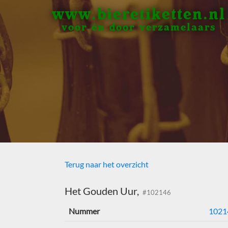
www.bieretiketten.nl
voor én door verzamelaars
Terug naar het overzicht
Het Gouden Uur,
#102146
Nummer
1021