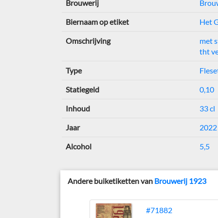
Brouwerij
Brou
Biernaam op etiket
Het 
Omschrijving
met s
tht v
Type
Flese
Statiegeld
0,10
Inhoud
33 cl
Jaar
2022
Alcohol
5,5
Andere buiketiketten van
Brouwerij 1923
#71882