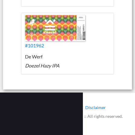
#101962
De Werf
Doezel Hazy IPA
|
|
Contact
Cookies
Disclaimer
© 2002 - 2026 :: www.bieretiketten.nl :: All rights reserved.