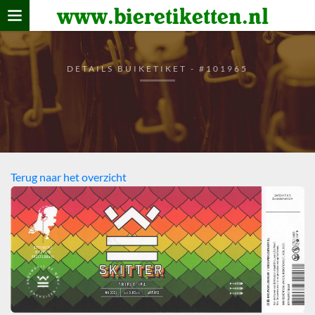
www.bieretiketten.nl
Home
verzamelen
DETAILS BUIKETIKET - #101965
De bierkaart
Bezoekers
Terug naar het overzicht