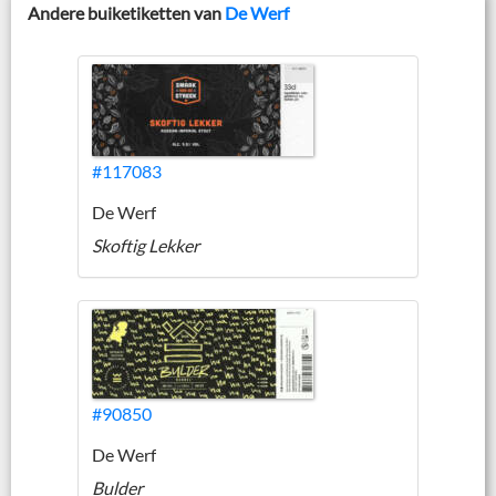
Andere buiketiketten van
De Werf
#117083
De Werf
Skoftig Lekker
#90850
De Werf
Bulder