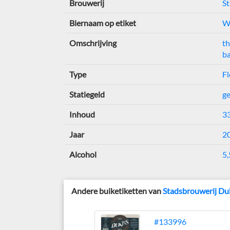
Brouwerij
S
Biernaam op etiket
W
Omschrijving
t
b
Type
Fl
Statiegeld
g
Inhoud
3
Jaar
2
Alcohol
5,
Andere buiketiketten van
Stadsbrouwerij Du
#133996