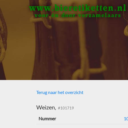
www.bieretiketten.nl
voor én door verzamelaars
Terug naar het overzicht
Weizen,
#101719
Nummer
1