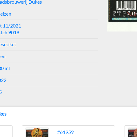
tadsbrouwerij Dukes
eizen
ht 11/2021
atch 9018
esetiket
een
30 ml
022
5
kes
#61959