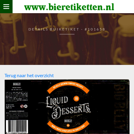
www.bieretiketten.nl
Home
verzamelen
DETAILS BUIKETIKET - #101658
De bierkaart
Bezoekers
Terug naar het overzicht