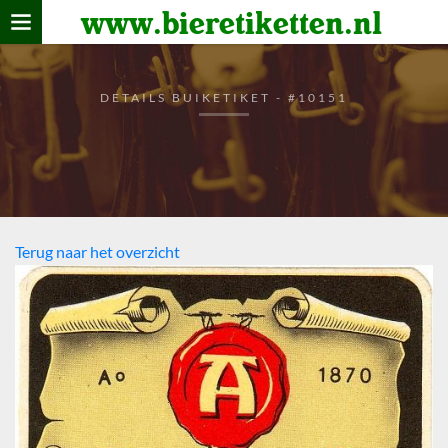
www.bieretiketten.nl
Home
verzamelen
DETAILS BUIKETIKET - #10151
De bierkaart
Bezoekers
Terug naar het overzicht