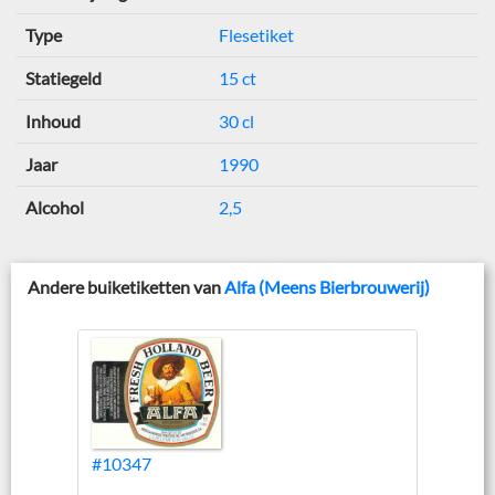
Type
Flesetiket
Statiegeld
15 ct
Inhoud
30 cl
Jaar
1990
Alcohol
2,5
Andere buiketiketten van
Alfa (Meens Bierbrouwerij)
#10347