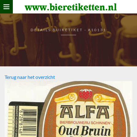
www.bieretiketten.nl
Home
verzamelen
DETAILS BUIKETIKET - #10131
De bierkaart
Bezoekers
Terug naar het overzicht