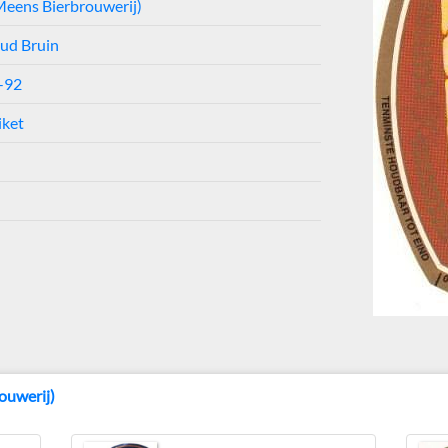
Meens Bierbrouwerij)
Oud Bruin
-92
iket
ouwerij)